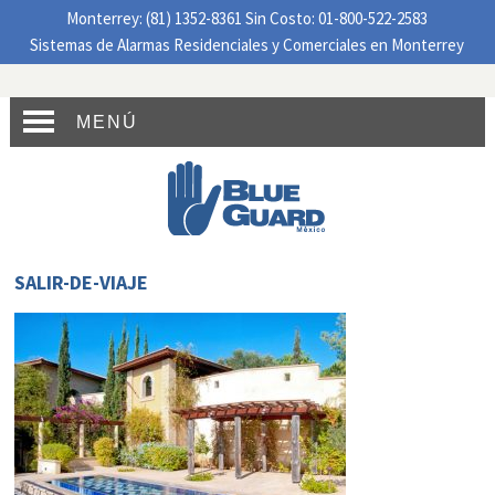
Monterrey: (81) 1352-8361 Sin Costo: 01-800-522-2583
Sistemas de Alarmas Residenciales y Comerciales en Monterrey
MENÚ
SALIR-DE-VIAJE