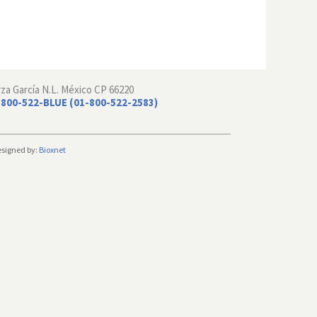
rza García N.L. México CP 66220
-800-522-BLUE (01-800-522-2583)
esigned by:
Bioxnet