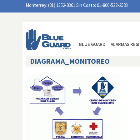
Monterrey: (81) 1352-8361 Sin Costo: 01-800-522-2583
BLUE GUARD
ALARMAS RES
DIAGRAMA_MONITOREO